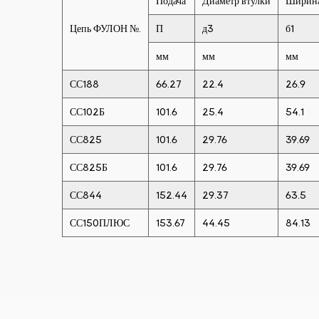
Подача
Диаметр втулки
Ширина
Цепь ФУЛОН №.
П
д3
б1
мм
мм
мм
СС188
66.27
22.4
26.9
СС102Б
101.6
25.4
54.1
СС825
101.6
29.76
39.69
СС825Б
101.6
29.76
39.69
СС844
152.44
29.37
63.5
СС150ПЛЮС
153.67
44.45
84.13