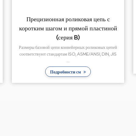
с
Конвейерная цепь с коротким шагом
ной
и удлиненным штифтом
Конвейерные цепи с коротким шагом и удлиненными
штифтами могут выдерживать больший вес и
епей
давление. ...
 JIS
Подробности см