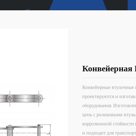
Конвейерная 
Конвейерные втулочные 
проектируются и изготав
оборудования. Изготовле
цепь с роликовыми втулк
коррозионной стойкости 
и подходит для транспорт