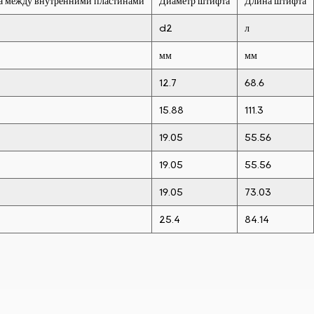
 между внутренними пластинами
Диаметр штифта
Длина штифта
d2
л
мм
мм
12.7
68.6
15.88
111.3
19.05
55.56
19.05
55.56
19.05
73.03
25.4
84.14