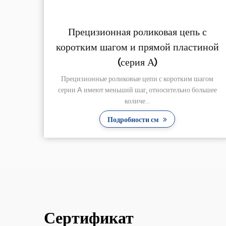
цепь с
Прецизионная роликовая цепь 
ластиной
коротким шагом и прямой пласти
(серия B)
тким шагом
Размеры базовой цепи конвейерных роликовых ц
ьно большее
соответствуют стандартам ISO, ASME/ANSI, DIN,
...
Подробности см
Сертификат