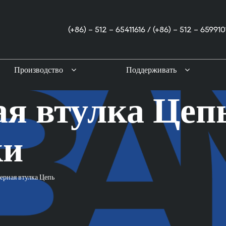
(+86) - 512 - 65411616 / (+86) - 512 - 659910
Производство
Поддерживать
я втулка Цеп
ки
ерная втулка Цепь