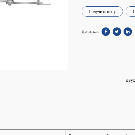
Получить цену
С
Делиться:
Двух