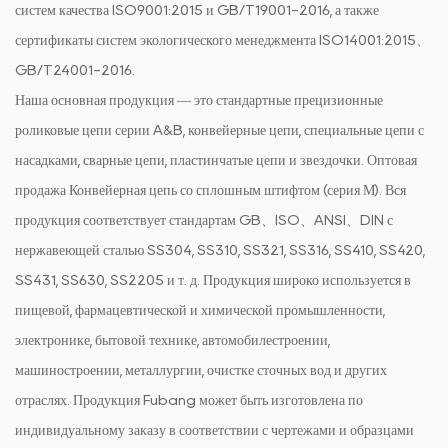
систем качества ISO9001:2015 и GB/T19001-2016, а также
сертификаты систем экологического менеджмента ISO14001:2015、
GB/T24001-2016.
Наша основная продукция — это стандартные прецизионные
роликовые цепи серии A&B, конвейерные цепи, специальные цепи с
насадками, сварные цепи, пластинчатые цепи и звездочки.
Оптовая
продажа Конвейерная цепь со сплошным штифтом (серия М)
. Вся
продукция соответствует стандартам GB、ISO、ANSI、DIN с
нержавеющей сталью SS304, SS310, SS321, SS316, SS410, SS420,
SS431, SS630, SS2205 и т. д. Продукция широко используется в
пищевой, фармацевтической и химической промышленности,
электронике, бытовой технике, автомобилестроении,
машиностроении, металлургии, очистке сточных вод и других
отраслях. Продукция Fubang может быть изготовлена ​​по
индивидуальному заказу в соответствии с чертежами и образцами