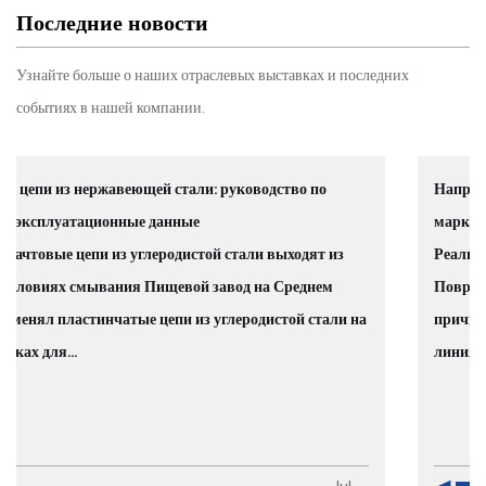
Последние новости
Узнайте больше о наших отраслевых выставках и последних
событиях в нашей компании.
Направляющая роликовой цепи из нержавеющей стали:
марки материалов, выбор и применение
Реальная цена цепной коррозии во влажной среде
Повреждения цепей, вызванные коррозией, являются
 на
причиной более 30% незапланированных простоев на
линиях пищевой промышленности. Эт...
l
Ju