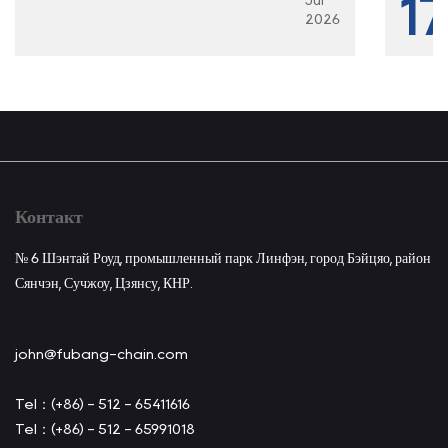
17
026
2
Контакт
№ 6 Шэнтай Роуд, промышленный парк Линфэн, город Бэйцяо, район
Сянчэн, Сучжоу, Цзянсу, КНР.
john@fubang-chain.com
Tel：(+86) - 512 - 65411616
Tel：(+86) - 512 - 65991018