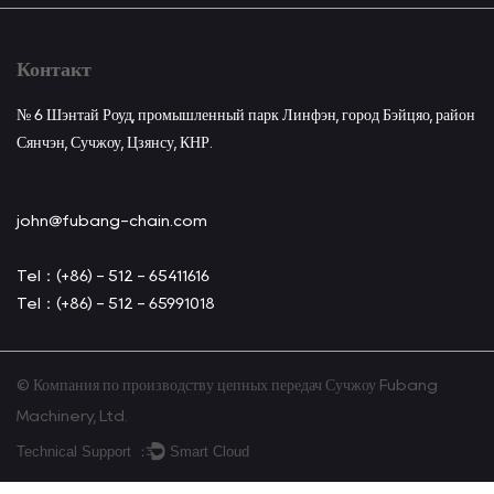
Контакт
№ 6 Шэнтай Роуд, промышленный парк Линфэн, город Бэйцяо, район
Сянчэн, Сучжоу, Цзянсу, КНР.
john@fubang-chain.com
Tel：(+86) - 512 - 65411616
Tel：(+86) - 512 - 65991018
© Компания по производству цепных передач Сучжоу Fubang
Machinery, Ltd.
Technical Support ：
Smart Cloud