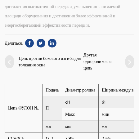
достижения высокоточной передачи, уменьшения занимаемой
площади оборудования и достижения более эффективной и
энергосберегающей эффективности передачи.
Делиться:
Другая
Цепь против бокового изгиба для
однороликовая
толкания окна
цепь
Подача
Диаметр ролика
Ширина между вну
d1
б1
Цепь ФУЛОН №.
П
Макс
мин
мм
мм
мм
СС40СБ
12.7
7.95
7.85