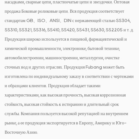
насадками, сварные цепи, пластинчатые цепи и звездочки.
Оптовая
продажа Боковые роликовые цепи
. Вся продукция соответствует
стандартам GB、ISO、ANSI、DIN с нержавеющей сталью SS304,
SS310, SS321, SS316, SS410, SS420, SS431, SS630, SS2205 и т. д.
Продукция широко используется в пищевой, фармацевтической и
химической промышленности, электронике, бытовой технике,
автомобилестроении, машиностроении, металлургии, очистке
сточных вод и других отраслях. Продукция Fubang может быть
изготовлена ​​по индивидуальному заказу в соответствии с чертежами
и образцами клиентов. Продукция обладает такими
характеристиками, как высокая прочность, высокая коррозионная
стойкость, высокая стойкость к истиранию и длительный срок
службы. Компания пользуется высокой репутацией на внутреннем
рынке, а ее продукция экспортируется в Европу, Америку и Юго-
Восточную Азию.