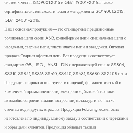
систем качества ISO9001:2015 и GB/T19001-2016, а также
сертификаты систем экологического менеджмента ISO14001:2015、
GB/T24001-2016.
Наша основная продукция — это стандартные прецизионные
роликовые цепи серии A&B, конвейерные цепи, специальные цепи с
насадками, сварные цепи, пластинчатые цепи и звездочки.
Оптовая
продажа Сварная офсетная цепь
. Вся продукция соответствует
стандартам GB、ISO、ANSI、DIN с нержавеющей сталью SS304,
SS310, SS321, SS316, SS410, SS420, SS431, SS630, SS2205 и т. д.
Продукция широко используется в пищевой, фармацевтической и
химической промышленности, электронике, бытовой технике,
автомобилестроении, машиностроении, металлургии, очистке
сточных вод и других отраслях. Продукция Fubang может быть
изготовлена ​​по индивидуальному заказу в соответствии с чертежами
и образцами клиентов. Продукция обладает такими