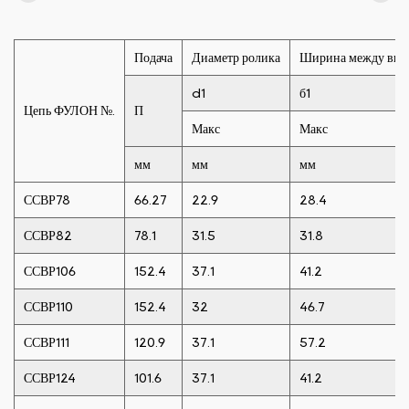
Подача
Диаметр ролика
Ширина между вну
d1
б1
Цепь ФУЛОН №.
П
Макс
Макс
мм
мм
мм
ССВР78
66.27
22.9
28.4
ССВР82
78.1
31.5
31.8
ССВР106
152.4
37.1
41.2
ССВР110
152.4
32
46.7
ССВР111
120.9
37.1
57.2
ССВР124
101.6
37.1
41.2