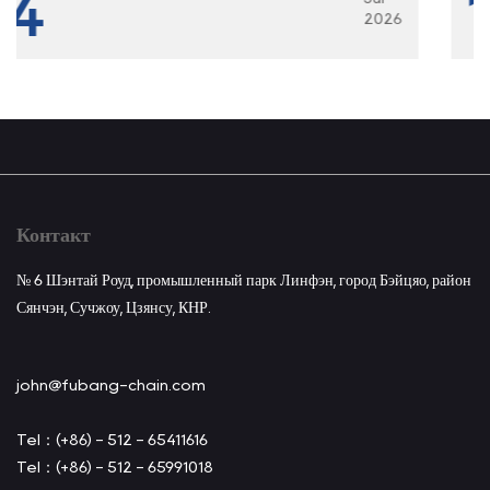
17
2026
Контакт
№ 6 Шэнтай Роуд, промышленный парк Линфэн, город Бэйцяо, район
Сянчэн, Сучжоу, Цзянсу, КНР.
john@fubang-chain.com
Tel：(+86) - 512 - 65411616
Tel：(+86) - 512 - 65991018