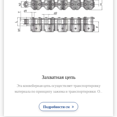
ь
Конвейерная цепь д
 транспортировку
Эта конвейерная цепь из нержавеюще
спортировки. О...
используется для транспортировки 
Подробности см