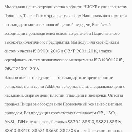
Мы создали центр сотрудничества в области НИОКР с университетом
Цзяннань. Теперь Fubang является членом Национального комитета
по стандартизации технологий цепной передачи, Китайской
ассоциации производителей основных деталей и Национального
высокотехнологичного предприятия. Мы получили сертификаты
систем качества ISO9001:2015 и GB/T19001-2016, а также
сертификаты систем экологического менеджмента ISO14001:2015、
GB/T24001-2016.
Наша основная продукция — это стандартные прецизионные
роликовые цепи серии A&B, конвейерные цепи, специальные цепи с
насадками, сварные цепи, пластинчатые цепи и звездочки.
Оптовая
продажа Пищевое оборудование Проволочный конвейер с цепным
приводом
. Вся продукция соответствует стандартам GB、ISO、
ANSI、DIN с нержавеющей сталью SS304, SS310, SS321, SS316,
SS410, SS420, SS431, SS630, SS2205 и т. д. Продукция широко