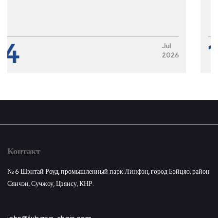
17
Jul
2026
Контакт
№ 6 Шэнтай Роуд, промышленный парк Линфэн, город Бэйцяо, район
Сянчэн, Сучжоу, Цзянсу, КНР.
john@fubang-chain.com